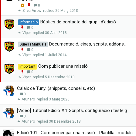
d
x
L
E
0
a
o
n
SilverArrow
26 Maig 2018
r
c
g
k
a
Bústies de contacte del grup i d'edició
Informació
e
n
E
0
d
x
n
Viper
30 Abril 2018
a
g
r
a
Documentació, eines, scripts, addons...
Guies i Manuals
n
E
0
x
n
Viper
1 Juliol 2014
a
g
r
a
Com publicar una missió
Important
n
E
0
x
n
Viper
5 Desembre 2013
a
g
r
a
Calaix de Tunyi (snippets, consells, etc)
n
0
x
Atunero
3 Maig 2020
a
r
[Video] Tutorial Edició #4: Scripts, configuració i testeig
0
Atunero
30 Desembre 2018
Edició 101 : Com començar una missió - Plantilla i mòduls