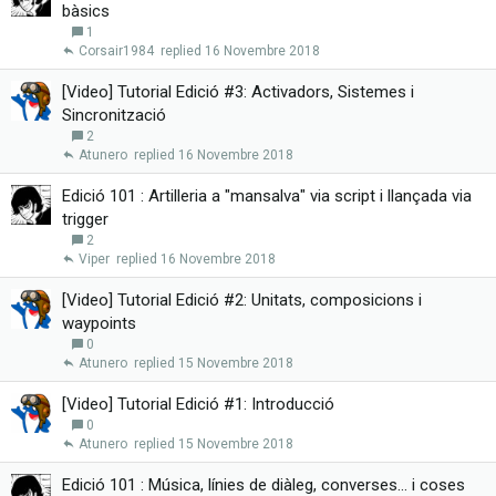
bàsics
1
Corsair1984
16 Novembre 2018
[Video] Tutorial Edició #3: Activadors, Sistemes i
Sincronització
2
Atunero
16 Novembre 2018
Edició 101 : Artilleria a "mansalva" via script i llançada via
trigger
2
Viper
16 Novembre 2018
[Video] Tutorial Edició #2: Unitats, composicions i
waypoints
0
Atunero
15 Novembre 2018
[Video] Tutorial Edició #1: Introducció
0
Atunero
15 Novembre 2018
Edició 101 : Música, línies de diàleg, converses... i coses