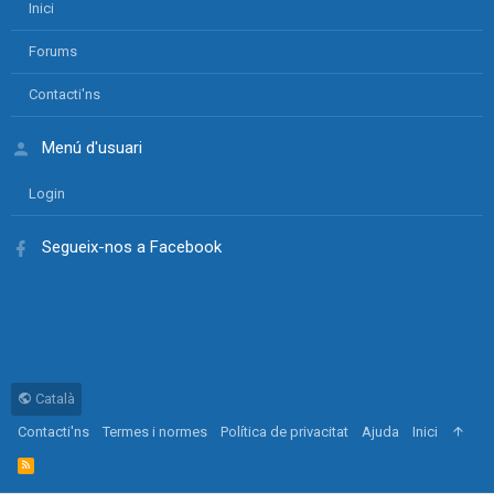
Inici
Forums
Contacti'ns
Menú d'usuari
Login
Segueix-nos a Facebook
Català
Contacti'ns
Termes i normes
Política de privacitat
Ajuda
Inici
R
S