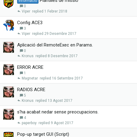
Plantilles de missió
Informació
0
Viper
1 Febrer 2018
Config ACE3
3
Viper
29 Desembre 2017
Aplicació del RemoteExec en Params.
0
Kronus
8 Desembre 2017
ERROR ACRE
1
Magnetar
16 Setembre 2017
RADIOS ACRE
5
Kronus
13 Agost 2017
s'ha acabat nedar sense preocupacions.
4
paperboy
9 Agost 2017
Pop-up target GUI (Script)