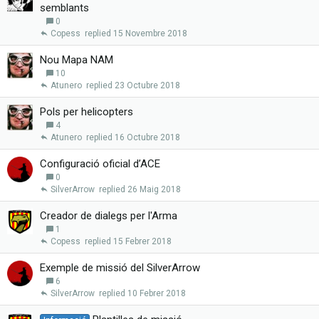
semblants
0
Copess
15 Novembre 2018
Nou Mapa NAM
10
Atunero
23 Octubre 2018
Pols per helicopters
4
Atunero
16 Octubre 2018
Configuració oficial d’ACE
0
SilverArrow
26 Maig 2018
Creador de dialegs per l'Arma
1
Copess
15 Febrer 2018
Exemple de missió del SilverArrow
6
SilverArrow
10 Febrer 2018