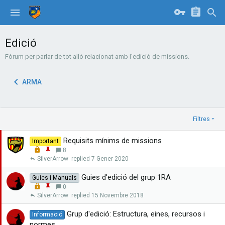
Edició
Fòrum per parlar de tot allò relacionat amb l'edició de missions.
ARMA
Filtres
Requisits mínims de missions
Important
L
E
8
o
n
SilverArrow
7 Gener 2020
c
g
k
a
Guies d'edició del grup 1RA
Guies i Manuals
e
n
L
E
0
d
x
o
n
SilverArrow
15 Novembre 2018
a
c
g
r
k
a
Grup d'edició: Estructura, eines, recursos i
Informació
e
n
normes.