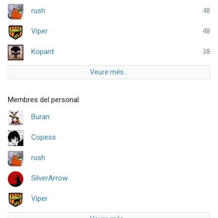
rush
48
Viper
48
Kopant
38
Veure més...
Membres del personal
Buran
Copess
rush
SilverArrow
Viper