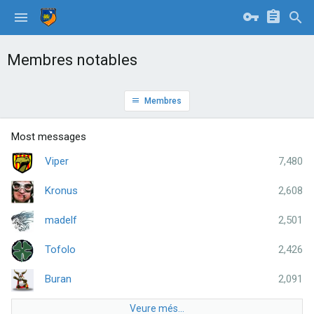
Membres notables
Membres
Most messages
Viper
7,480
Kronus
2,608
madelf
2,501
Tofolo
2,426
Buran
2,091
Veure més...