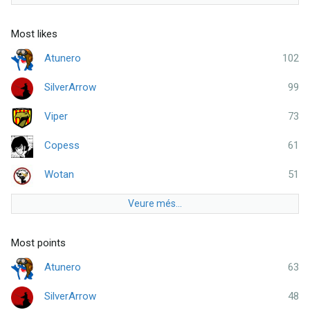
Most likes
Atunero
102
SilverArrow
99
Viper
73
Copess
61
Wotan
51
Veure més...
Most points
Atunero
63
SilverArrow
48