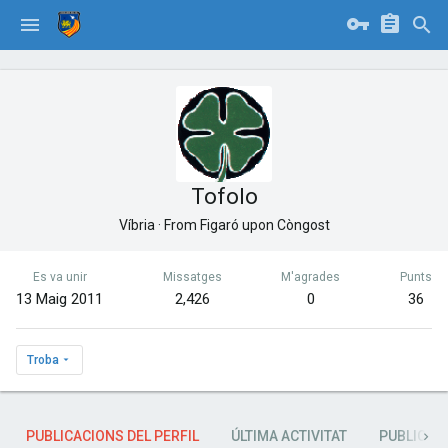
Tofolo
Víbria
·
From
Figaró upon Còngost
Es va unir
Missatges
M'agrades
Punts
13 Maig 2011
2,426
0
36
Troba
PUBLICACIONS DEL PERFIL
ÚLTIMA ACTIVITAT
PUBLICAC