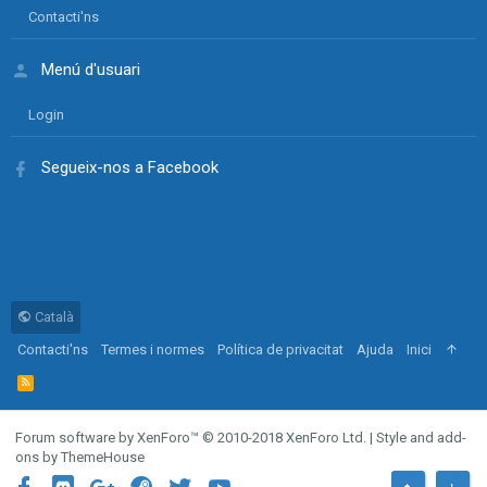
Contacti'ns
Menú d'usuari
Login
Segueix-nos a Facebook
Català
Contacti'ns
Termes i normes
Política de privacitat
Ajuda
Inici
R
S
S
Forum software by XenForo™
© 2010-2018 XenForo Ltd.
|
Style and add-
ons by ThemeHouse