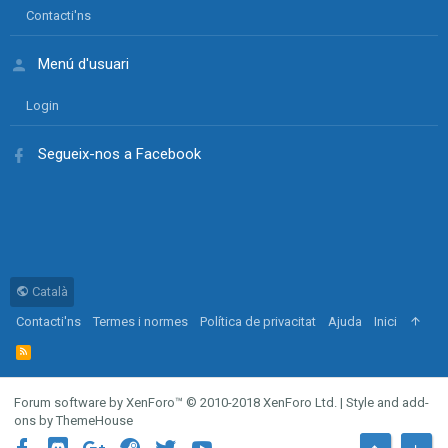
Contacti'ns
Menú d'usuari
Login
Segueix-nos a Facebook
Català
Contacti'ns
Termes i normes
Política de privacitat
Ajuda
Inici
R
S
S
Forum software by XenForo™
© 2010-2018 XenForo Ltd.
|
Style and add-
ons by ThemeHouse