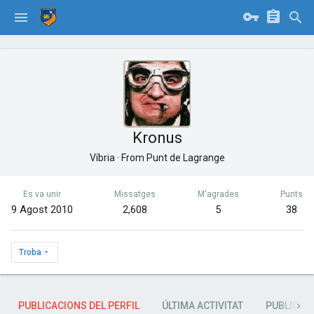
Kronus
Víbria
·
From
Punt de Lagrange
Es va unir
Missatges
M'agrades
Punts
9 Agost 2010
2,608
5
38
Troba
PUBLICACIONS DEL PERFIL
ÚLTIMA ACTIVITAT
PUBLICAC