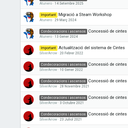
Atunero
14 Setembre 2025
Migració a Steam Workshop
Important
Atunero
29 Març 2024
Concessió de cintes 
Condecoracions i ascensos
Atunero
13 Gener 2024
Actualització del sistema de Cintes
Important
SilverArrow
20 Febrer 2022
Concessió de cintes 
Condecoracions i ascensos
SilverArrow
10 Gener 2022
Concessió de cintes 
Condecoracions i ascensos
SilverArrow
28 Novembre 2021
Concessió de cintes 
Condecoracions i ascensos
SilverArrow
3 Octubre 2021
Concessió de cintes i
Condecoracions i ascensos
SilverArrow
23 Juliol 2021