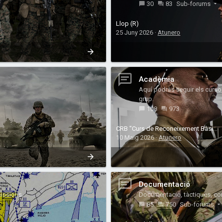
30
83
Sub-forums
Llop (R)
25 Juny 2026
Atunero
Acadèmia
Aquí podràs seguir els cursos
grup.
108
973
CRB "Curs de Reconeixement Bàsic" INSCRIPCIONS 2026
10 Maig 2026
Atunero
Documentació
missions.
Documentació, tàctiques, conse
85
750
Sub-forums