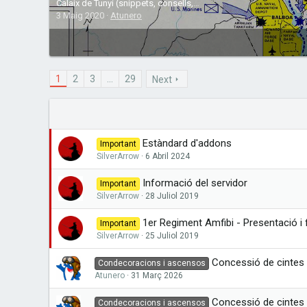
Calaix de Tunyi (snippets, consells, etc)
3 Maig 2020
Atunero
1
2
3
...
29
Next
Estàndard d'addons
Important
SilverArrow
6 Abril 2024
Informació del servidor
Important
SilverArrow
28 Juliol 2019
1er Regiment Amfibi - Presentació 
Important
SilverArrow
25 Juliol 2019
Concessió de cintes 
Condecoracions i ascensos
Atunero
31 Març 2026
Concessió de cintes 
Condecoracions i ascensos