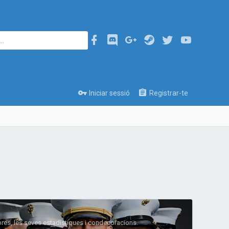
Iniciar sessió
Registrar-te
res, les seves estadístiques i condecoracions.