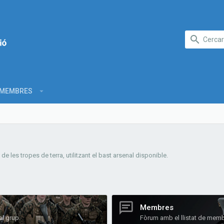
MEMBRES
e les tropes de terra, utilitzant el bast arsenal disponible.
Membres
al grup.
Fòrum amb el llistat de memb