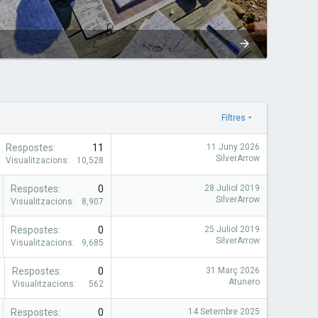
Filtres
Respostes
11
11 Juny 2026
SilverArrow
Visualitzacions
10,528
Respostes
0
28 Juliol 2019
SilverArrow
Visualitzacions
8,907
Respostes
0
25 Juliol 2019
SilverArrow
Visualitzacions
9,685
Respostes
0
31 Març 2026
Atunero
Visualitzacions
562
Respostes
0
14 Setembre 2025