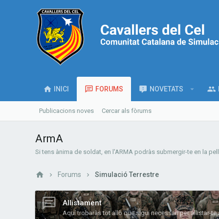
INICI
FORUMS
NOVETATS
Publicacions noves
Cercar als fòrums
ArmA
Si tens ànima de soldat, en l'ARMA podràs submergir-te en la pell d
Forums
Simulació Terrestre
Allistament
Aquí trobaràs tot allò que sigui necessari per allistar-te 