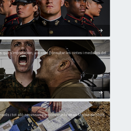
 que s'imparteixen, així com consultar les cintes i medalles del
lls i tot allò necessari per convertir-te en un Marine de profit.