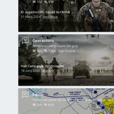
132
918
ID Jugador/URL Squad de l'ArmA 3.
31 Maig 2024
Hadrianus
Operacions
Missions i campanyes del grup
965
7,400
Sub-forums
Hub Campanya: Op. Crusader
18 Juny 2026
Atunero
Edició
Fòrum per parlar de tot allò relacionat amb l'edició de 
150
878