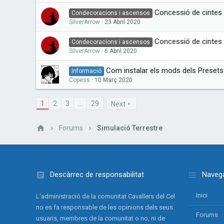
Concessió de cintes i
Condecoracions i ascensos
SilverArrow
23 Abril 2020
Concessió de cintes i
Condecoracions i ascensos
SilverArrow
6 Abril 2020
Com instalar els mods dels Preset
Informació
Copess
10 Març 2020
1
2
3
...
29
Next
Forums
Simulació Terrestre
Descàrrec de responsabilitat
Navega
Inici
L'administració de la comunitat Cavallers del Cel
no es fa responsable de les opinions dels seus
Forums
usuaris, membres de la comunitat o no, ni de