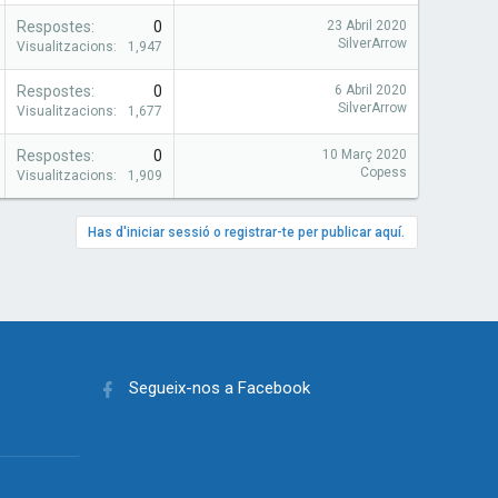
Respostes
0
23 Abril 2020
SilverArrow
Visualitzacions
1,947
Respostes
0
6 Abril 2020
SilverArrow
Visualitzacions
1,677
Respostes
0
10 Març 2020
Copess
Visualitzacions
1,909
Has d'iniciar sessió o registrar-te per publicar aquí.
Segueix-nos a Facebook