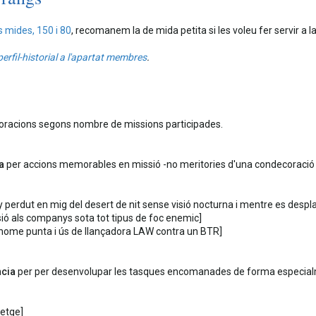
s mides, 150 i 80
, recomanem la de mida petita si les voleu fer servir a l
perfil-historial a l'apartat membres
.
oracions segons nombre de missions participades.
a
per accions memorables en missió -no meritories d'una condecoració s
ny perdut en mig del desert de nit sense visió nocturna i mentre es desp
sió als companys sota tot tipus de foc enemic]
 a home punta i ús de llançadora LAW contra un BTR]
ncia
per per desenvolupar les tasques encomanades de forma especialm
metge]