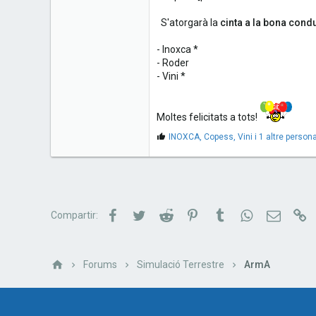
S'atorgarà la
cinta a la bona cond
- Inoxca *
- Roder
- Vini *
Moltes felicitats a tots!
M
INOXCA
,
Copess
,
Vini
i 1 altre person
'
a
g
r
a
d
Facebook
Twitter
Reddit
Pinterest
Tumblr
WhatsApp
Correu e
Li
Compartir:
e
s
:
Forums
Simulació Terrestre
ArmA