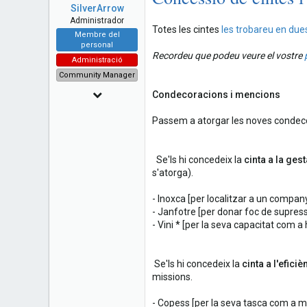
a
e
SilverArrow
r
Administrador
t
Totes les cintes
les trobareu en due
Membre del
e
personal
r
Recordeu que podeu veure el vostre
Administració
Community Manager
6 Novembre 2014
Condecoracions i mencions
1,904
Passem a atorgar les noves condec
99
48
Se'ls hi concedeix la
cinta a la gest
s'atorga).
- Inoxca [per localitzar a un compa
- Janfotre [per donar foc de supres
- Vini * [per la seva capacitat com
Se'ls hi concedeix la
cinta a l'eficiè
missions.
- Copess [per la seva tasca com a 