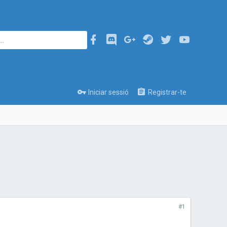
Iniciar sessió
Registrar-te
#1