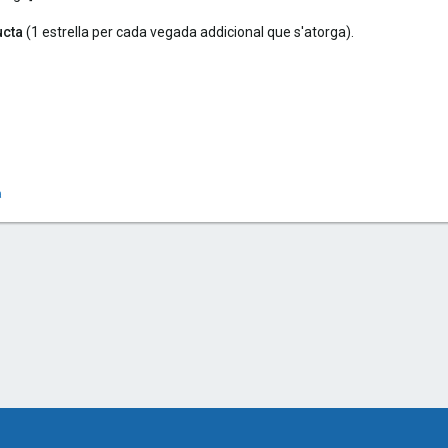
ucta
(1 estrella per cada vegada addicional que s'atorga).
a
lectrònic
nk