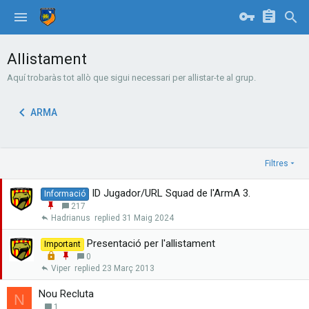
Allistament
Aquí trobaràs tot allò que sigui necessari per allistar-te al grup.
ARMA
Filtres
ID Jugador/URL Squad de l'ArmA 3.
Informació
E
217
n
Hadrianus
31 Maig 2024
g
a
Presentació per l'allistament
Important
n
L
E
0
x
o
n
Viper
23 Març 2013
a
c
g
r
k
a
Nou Recluta
N
e
n
1