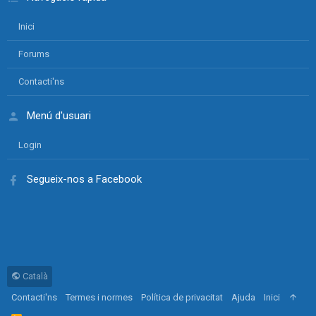
Inici
Forums
Contacti'ns
Menú d'usuari
Login
Segueix-nos a Facebook
Català
Contacti'ns
Termes i normes
Política de privacitat
Ajuda
Inici