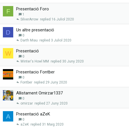
Presentació Foro
F
1
SilverArrow
16 Juliol 2020
Un altre presentació
D
0
Darth Miau
3 Juliol 2020
Presentació
W
0
Winter's Howl MM
30 Juny 2020
Presentacio Fontber
0
Fontber
29 Juny 2020
Allistament Omirzar1337
0
omirzar
27 Juny 2020
Presentació aZeK
A
0
aZeK
31 Maig 2020