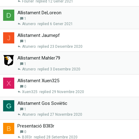
Fourier
12 Gener 2021
Allistament DeLoreon
D
1
Atunero
6 Gener 2021
Allistament Jaumepf
J
1
Atunero
23 Desembre 2020
Allistament Mahler79
1
Atunero
3 Desembre 2020
Allistament Xuen325
X
0
Xuen325
29 Novembre 2020
Allistament Gos Soviètic
G
1
Atunero
27 Novembre 2020
Presentació B3ll3r
B
0
B3ll3r
28 Setembre 2020