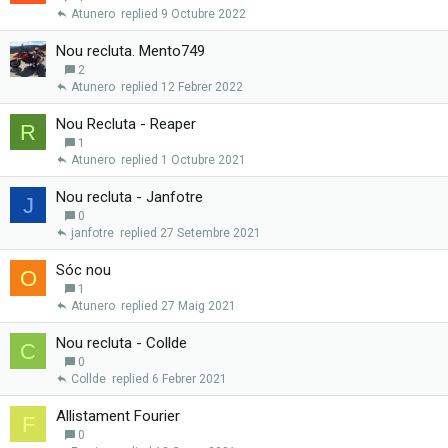
d
x
Atunero
9 Octubre 2022
a
r
Nou recluta. Mento749
2
Atunero
12 Febrer 2022
Nou Recluta - Reaper
R
1
Atunero
1 Octubre 2021
Nou recluta - Janfotre
J
0
janfotre
27 Setembre 2021
Sóc nou
O
1
Atunero
27 Maig 2021
Nou recluta - Collde
C
0
Collde
6 Febrer 2021
Allistament Fourier
F
0