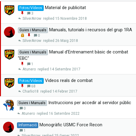
Material de publicitat
Fotos/Vídeos
E
3
n
SilverArrow
15 Novembre 2018
g
a
Manuals, tutorials i recursos del grup 1RA
Guies i Manuals
n
L
E
0
x
o
n
SilverArrow
26 Maig 2018
a
c
g
r
k
a
Manual d'Entrenament bàsic de combat
Guies i Manuals
e
n
"EBC"
d
x
E
1
a
n
Atunero
14 Setembre 2017
r
g
a
Videos reals de combat
Fotos/Vídeos
n
E
68
x
n
Charlio18
14 Febrer 2017
a
g
r
a
Instruccions per accedir al servidor públic
Guies i Manuals
n
0
x
Atunero
16 Setembre 2022
a
r
Monogràfic USMC Force Recon
Informació
1
SilverArrow
25 Gener 2022