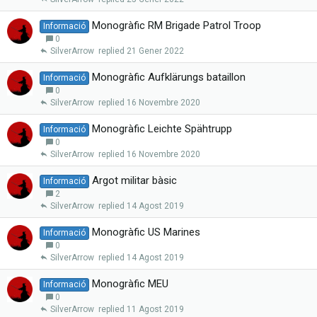
Monogràfic RM Brigade Patrol Troop
Informació
0
SilverArrow
21 Gener 2022
Monogràfic Aufklärungs bataillon
Informació
0
SilverArrow
16 Novembre 2020
Monogràfic Leichte Spähtrupp
Informació
0
SilverArrow
16 Novembre 2020
Argot militar bàsic
Informació
2
SilverArrow
14 Agost 2019
Monogràfic US Marines
Informació
0
SilverArrow
14 Agost 2019
Monogràfic MEU
Informació
0
SilverArrow
11 Agost 2019