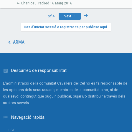
Charlio18
16 Maig 2016
Last
1 of 4
Next
Has d'iniciar sessió o registrar-te per publicar aquí.
ARMA
Descàrrec de responsabilitat
L'administració de la comunitat Cavallers del Cel no es fa responsable de
les opinions dels seus usuaris, membres de la comunitat o no, ni de
qualsevol contingut que puguin publicar, pujar i/o distribuir a través dels
nostres serveis.
Navegació ràpida
Inici