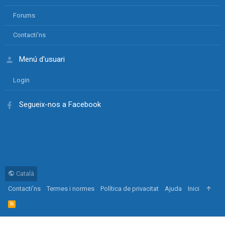
Forums
Contacti'ns
Menú d'usuari
Login
Segueix-nos a Facebook
Català
Contacti'ns
Termes i normes
Política de privacitat
Ajuda
Inici
R
S
S