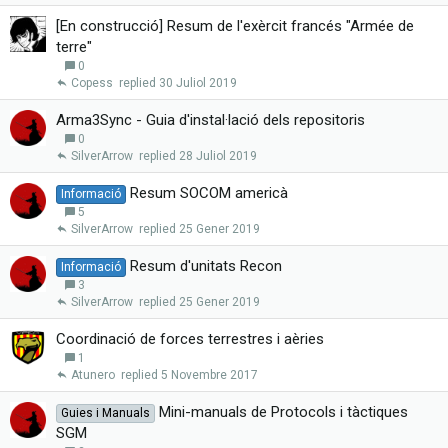
[En construcció] Resum de l'exèrcit francés "Armée de
terre"
0
Copess
30 Juliol 2019
Arma3Sync - Guia d'instal·lació dels repositoris
0
SilverArrow
28 Juliol 2019
Resum SOCOM americà
Informació
5
SilverArrow
25 Gener 2019
Resum d'unitats Recon
Informació
3
SilverArrow
25 Gener 2019
Coordinació de forces terrestres i aèries
1
Atunero
5 Novembre 2017
Mini-manuals de Protocols i tàctiques
Guies i Manuals
SGM