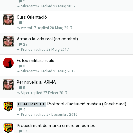
2
SilverArrow
29 Maig 2017
Curs Orientació
1
welrod17
28 Març 2017
Arma a la vida real (no combat)
25
Kronus
23 Març 2017
Fotos militars reals
3
SilverArrow
21 Març 2017
Per novells al ARMA
5
Viper
27 Febrer 2017
Protocol d'actuació medica (Kneeboard)
Guies i Manuals
4
Kronus
27 Desembre 2016
Procediment de marxa enrere en comboi
14