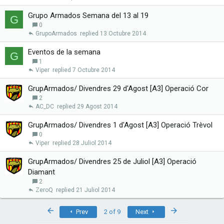
Grupo Armados Semana del 13 al 19
G
0
GrupoArmados
13 Octubre 2014
Eventos de la semana
G
1
Viper
7 Octubre 2014
GrupArmados/ Divendres 29 d'Agost [A3] Operació Cor
2
AC_DC
29 Agost 2014
GrupArmados/ Divendres 1 d'Agost [A3] Operació Trèvol
0
Viper
28 Juliol 2014
GrupArmados/ Divendres 25 de Juliol [A3] Operació
Diamant
2
ZeroQ
21 Juliol 2014
First
Last
Prev
2 of 9
Next