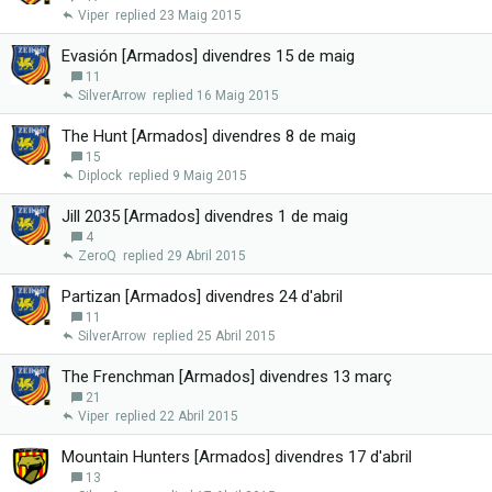
Viper
23 Maig 2015
Evasión [Armados] divendres 15 de maig
11
SilverArrow
16 Maig 2015
The Hunt [Armados] divendres 8 de maig
15
Diplock
9 Maig 2015
Jill 2035 [Armados] divendres 1 de maig
4
ZeroQ
29 Abril 2015
Partizan [Armados] divendres 24 d'abril
11
SilverArrow
25 Abril 2015
The Frenchman [Armados] divendres 13 març
21
Viper
22 Abril 2015
Mountain Hunters [Armados] divendres 17 d'abril
13