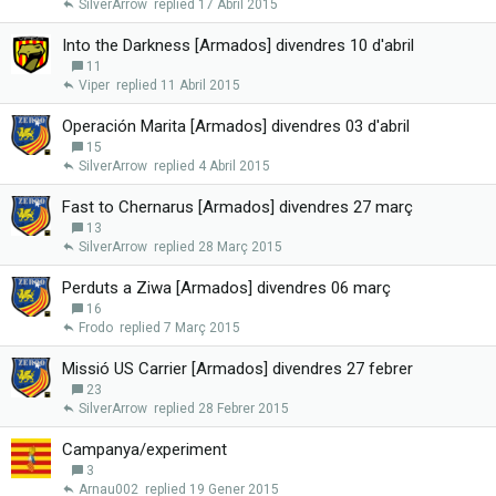
SilverArrow
17 Abril 2015
Into the Darkness [Armados] divendres 10 d'abril
11
Viper
11 Abril 2015
Operación Marita [Armados] divendres 03 d'abril
15
SilverArrow
4 Abril 2015
Fast to Chernarus [Armados] divendres 27 març
13
SilverArrow
28 Març 2015
Perduts a Ziwa [Armados] divendres 06 març
16
Frodo
7 Març 2015
Missió US Carrier [Armados] divendres 27 febrer
23
SilverArrow
28 Febrer 2015
Campanya/experiment
3
Arnau002
19 Gener 2015