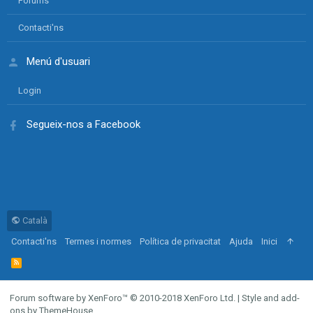
Forums
Contacti'ns
Menú d'usuari
Login
Segueix-nos a Facebook
Català
Contacti'ns
Termes i normes
Política de privacitat
Ajuda
Inici
R
S
S
Forum software by XenForo™
© 2010-2018 XenForo Ltd.
|
Style and add-
ons by ThemeHouse