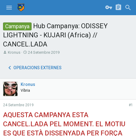
Hub Campanya: ODISSEY
Campanya
LIGHTNING - KUJARI (Africa) //
CANCEL.LADA
T
S
Kronus
24 Setembre 2019
h
t
r
a
OPERACIONS EXTERNES
e
r
a
t
d
d
Kronus
s
a
t
t
Víbria
a
e
r
24 Setembre 2019
#1
t
e
AQUESTA CAMPANYA ESTA
r
CANCEL.LADA PEL MOMENT. EL MOTIU
ES QUE ESTÀ DISSENYADA PER FORÇA