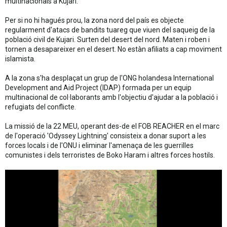
multinacionals a Kujari.
Per si no hi hagués prou, la zona nord del país es objecte
regularment d'atacs de bandits tuareg que viuen del saqueig de la
població civil de Kujari. Surten del desert del nord. Maten i roben i
tornen a desapareixer en el desert. No estàn afiliats a cap moviment
islamista.
A la zona s'ha desplaçat un grup de l'ONG holandesa International
Development and Aid Project (IDAP) formada per un equip
multinacional de col·laborants amb l'objectiu d'ajudar a la població i
refugiats del conflicte.
La missió de la 22 MEU, operant des-de el FOB REACHER en el marc
de l'operació 'Odyssey Lightning' consisteix a donar suport a les
forces locals i de l'ONU i eliminar l'amenaça de les guerrilles
comunistes i dels terroristes de Boko Haram i altres forces hostils.