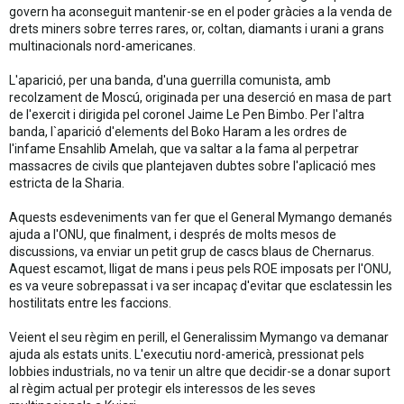
govern ha aconseguit mantenir-se en el poder gràcies a la venda de
drets miners sobre terres rares, or, coltan, diamants i urani a grans
multinacionals nord-americanes.
L'aparició, per una banda, d'una guerrilla comunista, amb
recolzament de Moscú, originada per una deserció en masa de part
de l'exercit i dirigida pel coronel Jaime Le Pen Bimbo. Per l'altra
banda, l`aparició d'elements del Boko Haram a les ordres de
l'infame Ensahlib Amelah, que va saltar a la fama al perpetrar
massacres de civils que plantejaven dubtes sobre l'aplicació mes
estricta de la Sharia.
Aquests esdeveniments van fer que el General Mymango demanés
ajuda a l'ONU, que finalment, i després de molts mesos de
discussions, va enviar un petit grup de cascs blaus de Chernarus.
Aquest escamot, lligat de mans i peus pels ROE imposats per l'ONU,
es va veure sobrepassat i va ser incapaç d'evitar que esclatessin les
hostilitats entre les faccions.
Veient el seu règim en perill, el Generalissim Mymango va demanar
ajuda als estats units. L'executiu nord-americà, pressionat pels
lobbies industrials, no va tenir un altre que decidir-se a donar suport
al règim actual per protegir els interessos de les seves