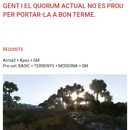
GENT I EL QUORUM ACTUAL NO ES PROU
PER PORTAR-LA A BON TERME.
REQUISITS
Arma3 + Apex + GM
Pre-set: BASIC + TERRENYS + MODERNA + GM