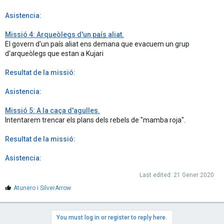
Asistencia:
Missió 4: Arqueòlegs d'un
país
aliat.
El govern d'un país aliat ens demana que evacuem un grup
d'arqueòlegs que estan a Kujari
Resultat de la missió:
Asistencia:
Missió 5: A la caça d'agulles.
Intentarem trencar els plans dels rebels de "mamba roja".
Resultat de la missió:
Asistencia:
Last edited:
21 Gener 2020
M
Atunero
i
SilverArrow
'
a
g
You must log in or register to reply here.
r