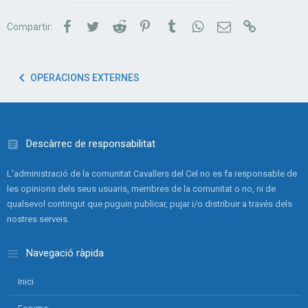
a
d
Facebook
Twitter
Reddit
Pinterest
Tumblr
WhatsApp
Correu electrònic
Link
Compartir:
e
s
:
OPERACIONS EXTERNES
Descàrrec de responsabilitat
L'administració de la comunitat Cavallers del Cel no es fa responsable de
les opinions dels seus usuaris, membres de la comunitat o no, ni de
qualsevol contingut que puguin publicar, pujar i/o distribuir a través dels
nostres serveis.
Navegació ràpida
Inici