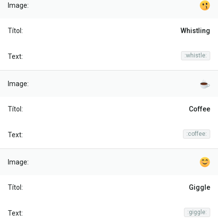
Whistling
:whistle:
Coffee
:coffee:
Giggle
:giggle: