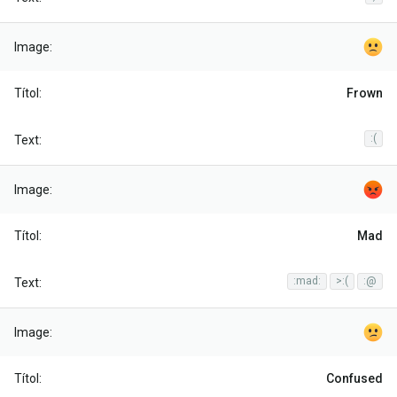
Frown
:(
Mad
:mad:
>:(
:@
Confused