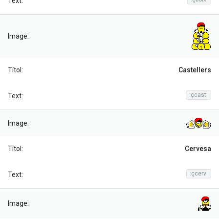
Castellers
:çcast:
Cervesa
:çcerv: