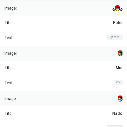
Fotet
:çfotet:
Mut
ç:x
Nadó