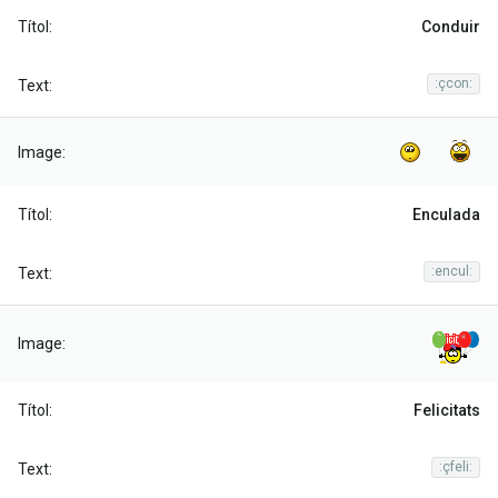
Conduir
:çcon:
Enculada
:encul:
Felicitats
:çfeli: