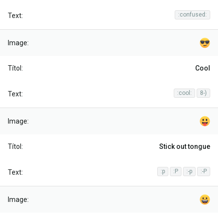
:confused:
Cool
:cool:
8-)
Stick out tongue
:p
:P
:-p
:-P