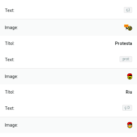
ç;)
Protesta
:prot:
Riu
ç:D