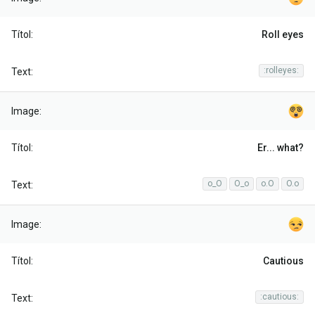
Roll eyes
:rolleyes:
Er... what?
o_O
O_o
o.O
O.o
Cautious
:cautious: