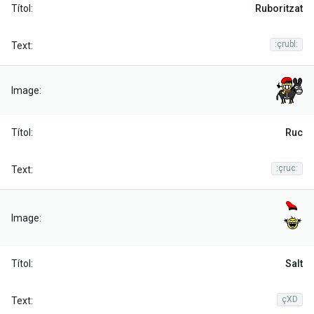
Ruboritzat
:çrubl:
Ruc
:çruc:
Salt
çXD