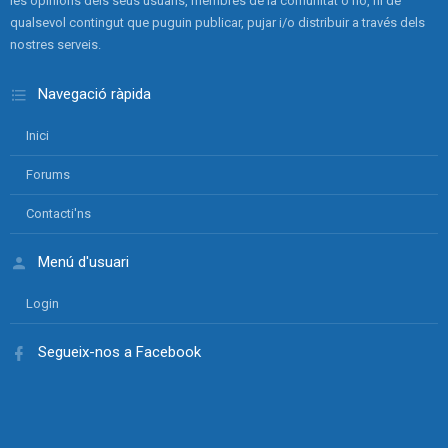
les opinions dels seus usuaris, membres de la comunitat o no, ni de
qualsevol contingut que puguin publicar, pujar i/o distribuir a través dels
nostres serveis.
Navegació ràpida
Inici
Forums
Contacti'ns
Menú d'usuari
Login
Segueix-nos a Facebook