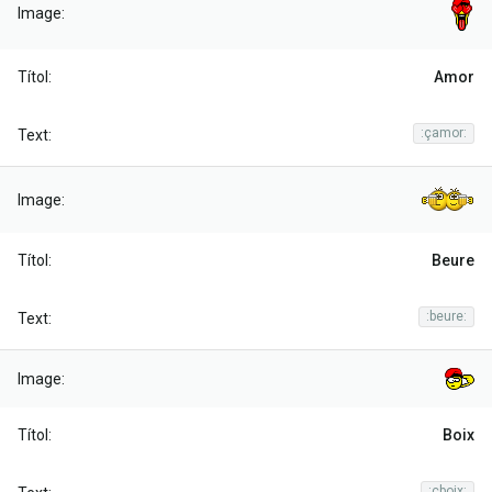
Amor
:çamor:
Beure
:beure:
Boix
:çboix: