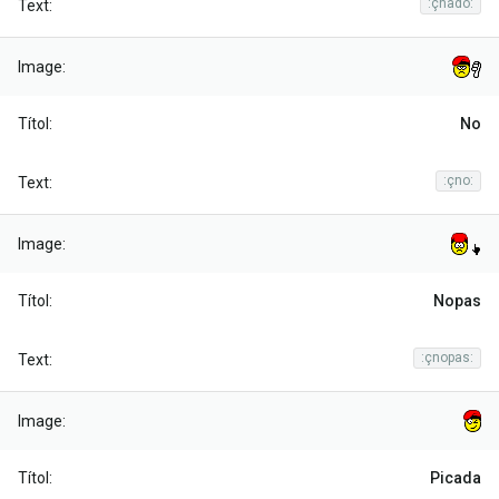
:çnado:
No
:çno:
Nopas
:çnopas:
Picada