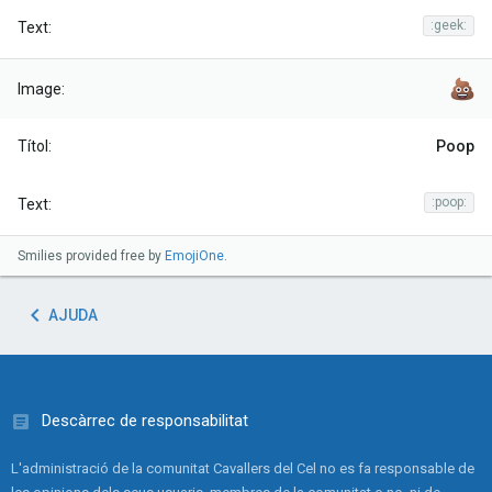
:geek:
Poop
:poop:
Smilies provided free by
EmojiOne
.
AJUDA
Descàrrec de responsabilitat
L'administració de la comunitat Cavallers del Cel no es fa responsable de