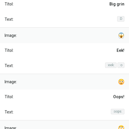
Big grin
:D
Eek!
:eek:
:o
Oops!
:oops: