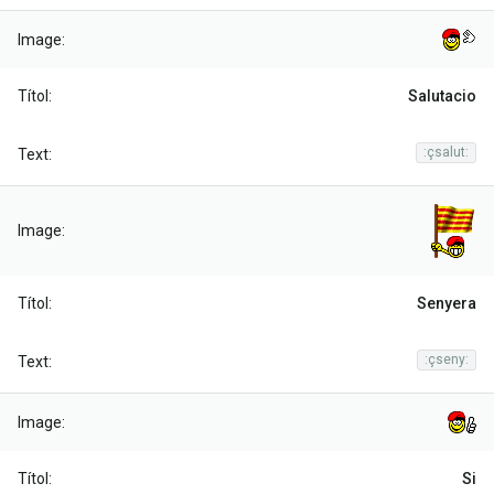
Salutacio
:çsalut:
Senyera
:çseny:
Si