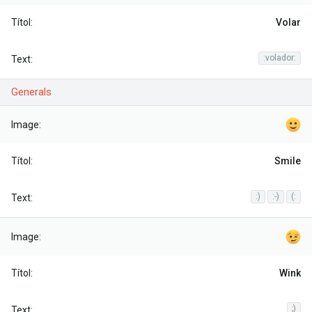
Volar
:volador:
Generals
Smile
:)
:-)
(:
Wink
;)