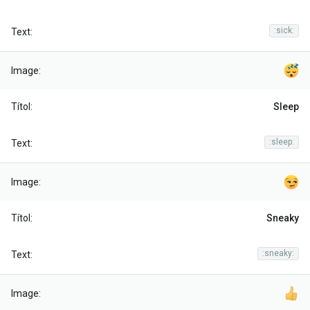
:sick:
Sleep
:sleep:
Sneaky
:sneaky: