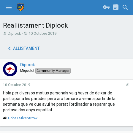
Reallistament Diplock
T
S
Diplock
10 Octubre 2019
h
t
r
a
ALLISTAMENT
e
r
a
t
d
d
Diplock
s
a
t
t
Miquelet
Community Manager
a
e
r
10 Octubre 2019
#1
t
e
Hola per diversos motius personals vaig haver de deixar de
r
participar a les partides però ara tornaré a venir a partir de la
setmana que ve que avui he portat l'ordinador a reparar que
portava dos anys espatllat.
M
Gobe
i
SilverArrow
'
a
g