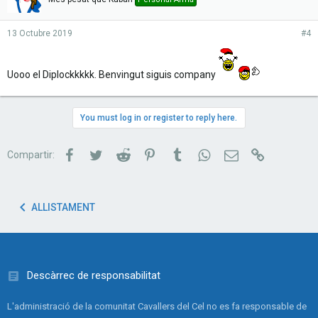
13 Octubre 2019
#4
Uooo el Diplockkkkk. Benvingut siguis company
You must log in or register to reply here.
Facebook
Twitter
Reddit
Pinterest
Tumblr
WhatsApp
Correu electrònic
Link
Compartir:
ALLISTAMENT
Descàrrec de responsabilitat
L'administració de la comunitat Cavallers del Cel no es fa responsable de