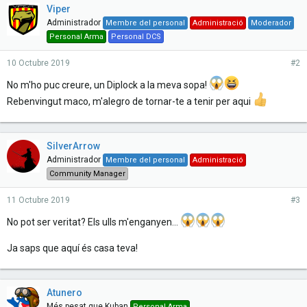
Viper
r
a
Administrador
Membre del personal
Administració
Moderador
d
Personal Arma
Personal DCS
e
s
10 Octubre 2019
#2
:
No m'ho puc creure, un Diplock a la meva sopa!
Rebenvingut maco, m'alegro de tornar-te a tenir per aqui
SilverArrow
Administrador
Membre del personal
Administració
Community Manager
11 Octubre 2019
#3
No pot ser veritat? Els ulls m'enganyen...
Ja saps que aquí és casa teva!
Atunero
Més pesat que Kuban
Personal Arma