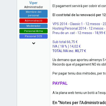
a
e
Viper
r
El pagament servirà per cobrir el co
Administrador
t
Membre del
e
El cost total de la renovació per 
personal
r
Administració
VPS 2014 - Classic 1 - 12 mesos - 2
Moderador
Hosting Personal 2014 - 12 mesos -
Personal Arma
Preu de un .cat - 12 mesos - 18,99 €
Personal DCS
Sub total 66,75 €
14 Juny 2010
IVA ( 18 % ) 14,02 €
7,480
TOTAL IVA inc. 80,77 €
73
Us demano que aporteu almenys 5 €,
48
Recordo que el pagament NO és obliga
Esplugues de Llobregat - Catalunya
Per pagar teniu dos mètodes, per tr
www.cavallersdelcel.cat
PAYPAL
A la plana web teniu un botó a l'esq
En "Notes per l'Administrado