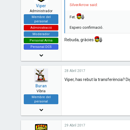
48
SilverArrow said:
Viper
Administrador
Fet.
Membre del
personal
Espero confirmació.
Administració
Moderador
Rebuda, gràcies
Personal Arma
Personal DCS
14 Juny 2010
7,480
28 Abril 2017
73
Viper, has rebut la transferència? 
48
Buran
Esplugues de Llobregat - Catalunya
Víbria
Membre del
www.cavallersdelcel.cat
personal
11 Desembre 2010
2,091
29 Abril 2017
11