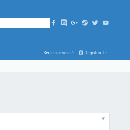
Iniciar sessió
Registrar-te
#1