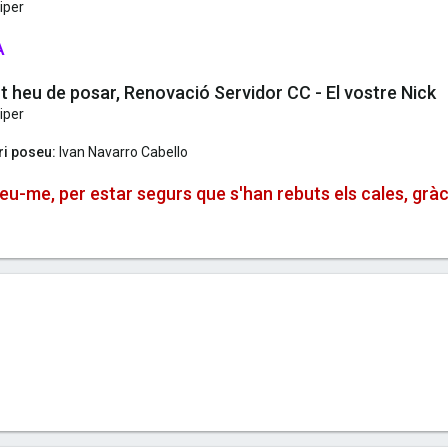
iper
A
 heu de posar, Renovació Servidor CC - El vostre Nick
iper
ri poseu:
Ivan Navarro Cabello
eu-me, per estar segurs que s'han rebuts els cales, gràc