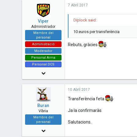
7 Abril 2017
3
18
Diplock said:
Viper
Administrador
10 euros per transferència
Membre del
personal
Administració
Rebuts, gràcies
Moderador
Personal Arma
Personal DCS
14 Juny 2010
7,480
10 Abril 2017
73
Transferència feta
48
Buran
Esplugues de Llobregat - Catalunya
Ja la confirmaràs
Víbria
Membre del
www.cavallersdelcel.cat
Salutacions.
personal
11 Desembre 2010