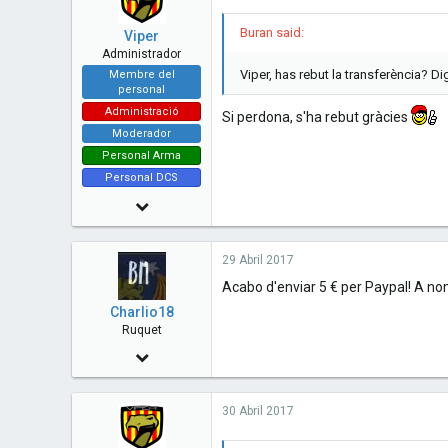
38
Buran said:
Viper
51
Administrador
Viper, has rebut la transferència? 
Membre del
Barcelona - Catalunya
personal
www.cavallersdelcel.cat
Administració
Si perdona, s'ha rebut gràcies
Moderador
Personal Arma
Personal DCS
14 Juny 2010
7,480
29 Abril 2017
73
Acabo d'enviar 5 € per Paypal! A 
48
Charlio18
Esplugues de Llobregat - Catalunya
Ruquet
www.cavallersdelcel.cat
25 Març 2016
144
30 Abril 2017
0
16