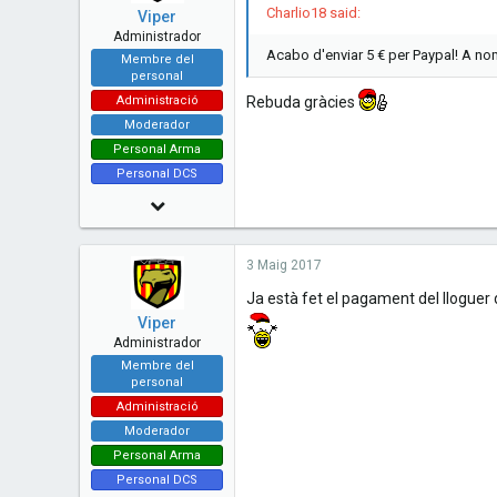
Charlio18 said:
Viper
Administrador
Acabo d'enviar 5 € per Paypal! A 
Membre del
personal
Administració
Rebuda gràcies
Moderador
Personal Arma
Personal DCS
14 Juny 2010
7,480
3 Maig 2017
73
Ja està fet el pagament del lloguer 
48
Viper
Esplugues de Llobregat - Catalunya
Administrador
Membre del
www.cavallersdelcel.cat
personal
Administració
Moderador
Personal Arma
Personal DCS