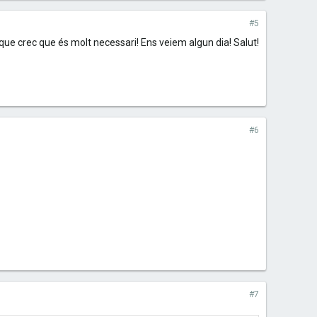
#5
que crec que és molt necessari! Ens veiem algun dia! Salut!
#6
#7