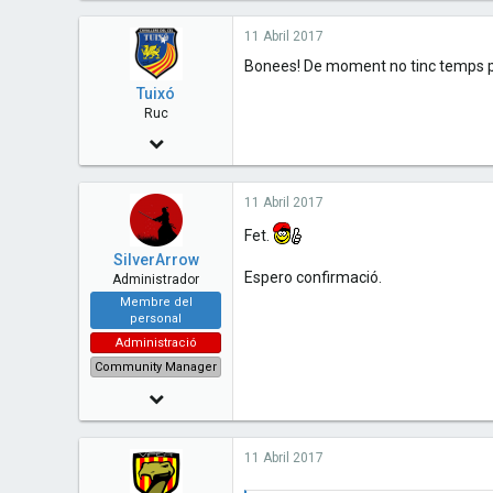
2,091
11 Abril 2017
11
Bonees! De moment no tinc temps per
38
Tuixó
51
Ruc
Barcelona - Catalunya
10 Març 2014
www.cavallersdelcel.cat
213
11 Abril 2017
0
Fet.
0
SilverArrow
Girona - Catalunya
Espero confirmació.
Administrador
Membre del
personal
Administració
Community Manager
6 Novembre 2014
1,904
11 Abril 2017
99