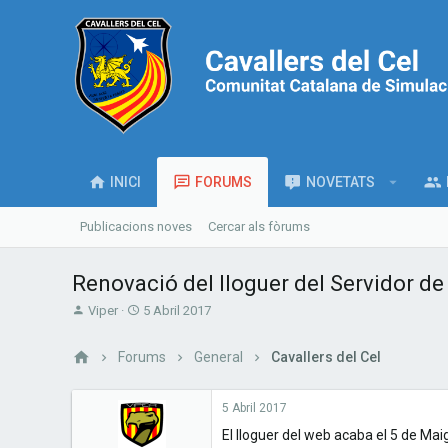
INICI
FORUMS
NOVETATS
Publicacions noves
Cercar als fòrums
Renovació del lloguer del Servidor de
T
S
Viper
5 Abril 2017
h
t
r
a
Forums
General
Cavallers del Cel
e
r
a
t
d
d
5 Abril 2017
s
a
El lloguer del web acaba el 5 de Maig
t
t