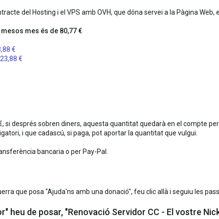
ntracte del Hosting i el VPS amb OVH, que dóna servei a la Pàgina Web, el
12 mesos mes és de 80,77 €
3,88 €
 23,88 €
 si després sobren diners, aquesta quantitat quedarà en el compte pe
tori, i que cadascú, si paga, pot aportar la quantitat que vulgui.
ansferència bancaria o per Pay-Pal.
uerra que posa "Ajuda'ns amb una donació", feu clic allà i seguiu les pas
r" heu de posar, "Renovació Servidor CC - El vostre Nic