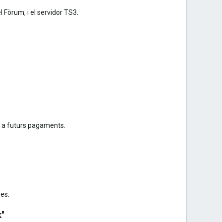
 Fòrum, i el servidor TS3.
r a futurs pagaments.
ses.
k"