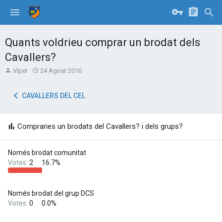
Quants voldrieu comprar un brodat dels
Cavallers?
T
S
Viper
24 Agost 2016
h
t
r
a
CAVALLERS DEL CEL
e
r
a
t
d
d
s
a
Compraries un brodats del Cavallers? i dels grups?
t
t
a
e
r
Només brodat comunitat
t
Votes:
2
16.7%
e
r
Només brodat del grup DCS
Votes:
0
0.0%