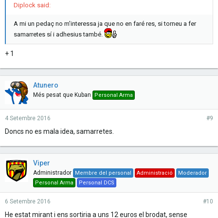
Diplock said:
A mi un pedaç no m'interessa ja que no en faré res, si torneu a fer
samarretes sí i adhesius també.
+ 1
Atunero
Més pesat que Kuban
Personal Arma
4 Setembre 2016
#9
Doncs no es mala idea, samarretes.
Viper
Administrador
Membre del personal
Administració
Moderador
Personal Arma
Personal DCS
6 Setembre 2016
#10
He estat mirant i ens sortiria a uns 12 euros el brodat, sense