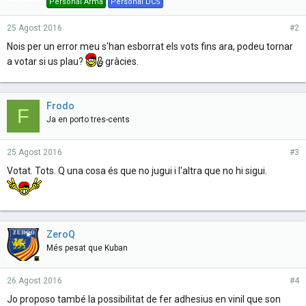
Personal Arma
Personal DCS
25 Agost 2016
#2
Nois per un error meu s'han esborrat els vots fins ara, podeu tornar
a votar si us plau?
gràcies.
Frodo
F
Ja en porto tres-cents
25 Agost 2016
#3
Votat. Tots. Q una cosa és que no jugui i l'altra que no hi sigui.
ZeroQ
Més pesat que Kuban
26 Agost 2016
#4
Jo proposo també la possibilitat de fer adhesius en vinil que son