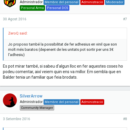
Administrador
Membre del personal
Administració
Moderador
Personal Arma
Personal DCS
30 Agost 2016
#7
ZeroQ said:
Jo proposo també la possibilitat de fer adhesius en vinil que son
molt més baratos (depenent de les unitats pot sortir per uns 3€
l'adhesiu)
Es pot mirar també, si sabeu d'algun lloc en fer aquestes coses ho
podeu comentar, així veiem quin ens va millor. Em sembla que en
Balder tenia un familiar que feia brodats.
SilverArrow
Administrador
Membre del personal
Administració
Community Manager
3 Setembre 2016
#8