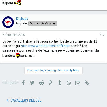
Kopant
Diplock
Miquelet
Community Manager
7 Setembre 2016
#12
Jo per l'airsoft n'havia fet aquí, sortien bé de preu, menys de 12
euros segur
http://www.bordadosairsoft.com
també fan
samarretes, una estil la de l'exemple però obviament canviant la
bandera
seria xula
You must log in or register to reply here.
Facebook
Twitter
Reddit
Pinterest
Tumblr
WhatsApp
Correu electrònic
Link
Compartir:
CAVALLERS DEL CEL