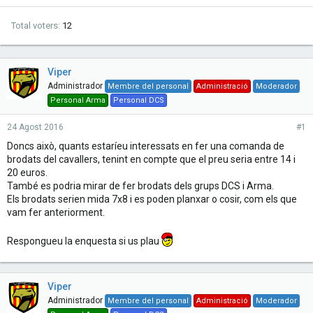
Total voters
12
Viper
Administrador
Membre del personal
Administració
Moderador
Personal Arma
Personal DCS
24 Agost 2016
#1
Doncs això, quants estaríeu interessats en fer una comanda de
brodats del cavallers, tenint en compte que el preu seria entre 14 i
20 euros.
També es podria mirar de fer brodats dels grups DCS i Arma.
Els brodats serien mida 7x8 i es poden planxar o cosir, com els que
vam fer anteriorment.
Respongueu la enquesta si us plau
Viper
Administrador
Membre del personal
Administració
Moderador