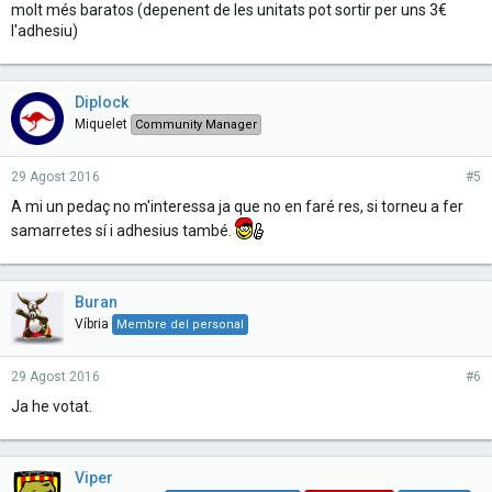
molt més baratos (depenent de les unitats pot sortir per uns 3€
l'adhesiu)
Diplock
Miquelet
Community Manager
29 Agost 2016
#5
A mi un pedaç no m'interessa ja que no en faré res, si torneu a fer
samarretes sí i adhesius també.
Buran
Víbria
Membre del personal
29 Agost 2016
#6
Ja he votat.
Viper