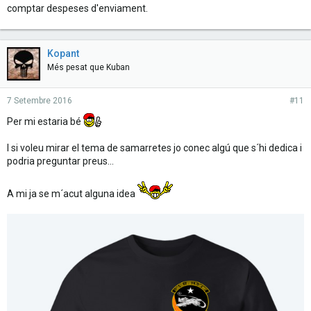
comptar despeses d'enviament.
Kopant
Més pesat que Kuban
7 Setembre 2016
#11
Per mi estaria bé
I si voleu mirar el tema de samarretes jo conec algú que s´hi dedica i
podria preguntar preus...
A mi ja se m´acut alguna idea