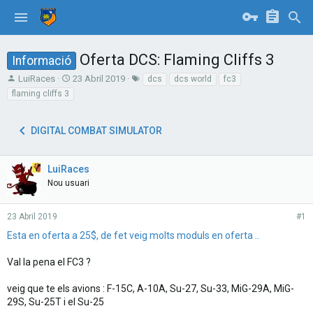
Oferta DCS: Flaming Cliffs 3
Informació
T
S
T
LuiRaces
23 Abril 2019
dcs
dcs world
fc3
h
t
a
flaming cliffs 3
r
a
g
e
r
s
a
t
DIGITAL COMBAT SIMULATOR
d
d
s
a
t
t
LuiRaces
a
e
Nou usuari
r
t
e
23 Abril 2019
#1
r
Esta en oferta a 25$, de fet veig molts moduls en oferta ..
Val la pena el FC3 ?
veig que te els avions : F-15C, A-10A, Su-27, Su-33, MiG-29A, MiG-
29S, Su-25T i el Su-25