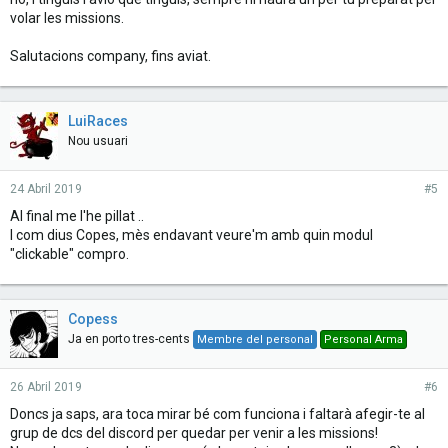
volar les missions.
Salutacions company, fins aviat.
LuiRaces
Nou usuari
24 Abril 2019
#5
Al final me l'he pillat ..
I com dius Copes, mès endavant veure'm amb quin modul
"clickable" compro.
Copess
Ja en porto tres-cents
Membre del personal
Personal Arma
26 Abril 2019
#6
Doncs ja saps, ara toca mirar bé com funciona i faltarà afegir-te al
grup de dcs del discord per quedar per venir a les missions!