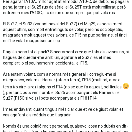
Per agafar l'A10A, millor agafat el mòdul A10-C, de debó, no paga la
pena, ja tens el Su25 rus de sèrie, el Su25T està molt millorat, però
entrenen més l'A10C, i tu diu un que sempre que pot vola rus.
El Su27, el Su33 (variant naval del Su27) i el Mig29, especialment
aquest últim, són molt entretinguts de volar, però no sóc objectiu,
m'agraden molt aquest tres avions, de F15 no puc parlar-ne, el tinc i
no l'he volat mai, potser un cop.
Paga la pena tot el pack? Sincerament crec que tots els avions no, si
hagués de quedar-me amb un, agafaria el Su27, és el mes
complert, o el seu homònim occidental, el F15.
Ara estem volant, com a norma més general, i corregiu-me si
m'equivoco, volem el Harrier (atac a terra), l'F18 (multirol, atac a
terra i/o aire-aire) i alguns el F14 (no se que fa aquest, pel·lícules
), per tant, pots venir amb el Su25 acompanyant els Harriers, i el
Su27 (F15C si vols) i pots acompanyar els F18 i F14.
I més endavant, quant tinguis més clar que et ve de giust volar, et
vas agafant els mòduls que t'agradin.
Només és una opinió molt personal, qualsevol cosa no dubtis en dir-
ho, i tinguis l'avió que tinguis, sempre hi haurà un per tu preparat per