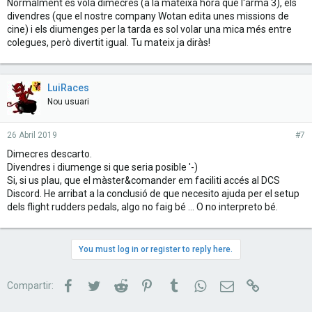
Normalment es vola dimecres (a la mateixa hora que l'arma 3), els
divendres (que el nostre company Wotan edita unes missions de
cine) i els diumenges per la tarda es sol volar una mica més entre
colegues, però divertit igual. Tu mateix ja diràs!
LuiRaces
Nou usuari
26 Abril 2019
#7
Dimecres descarto.
Divendres i diumenge si que seria posible '-)
Si, si us plau, que el màster&comander em faciliti accés al DCS
Discord. He arribat a la conclusió de que necesito ajuda per el setup
dels flight rudders pedals, algo no faig bé ... O no interpreto bé.
You must log in or register to reply here.
Facebook
Twitter
Reddit
Pinterest
Tumblr
WhatsApp
Correu electrònic
Link
Compartir: