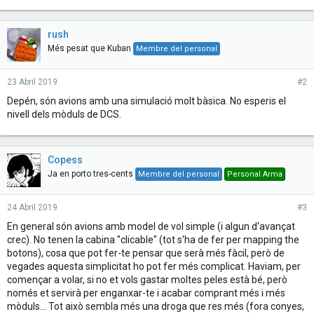
rush
Més pesat que Kuban
Membre del personal
23 Abril 2019
#2
Depén, són avions amb una simulació molt bàsica. No esperis el
nivell dels mòduls de DCS.
Copess
Ja en porto tres-cents
Membre del personal
Personal Arma
24 Abril 2019
#3
En general són avions amb model de vol simple (i algun d'avançat
crec). No tenen la cabina "clicable" (tot s'ha de fer per mapping the
botons), cosa que pot fer-te pensar que serà més fàcil, però de
vegades aquesta simplicitat ho pot fer més complicat. Haviam, per
començar a volar, si no et vols gastar moltes peles està bé, però
només et servirà per enganxar-te i acabar comprant més i més
mòduls... Tot això sembla més una droga que res més (fora conyes,