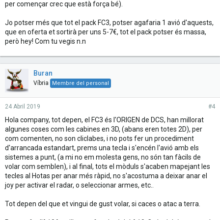
per començar crec que està força bé).
Jo potser més que tot el pack FC3, potser agafaria 1 avió d'aquests,
que en oferta et sortirà per uns 5-7€, tot el pack potser és massa,
però hey! Com tu vegis n.n
Buran
Víbria
Membre del personal
24 Abril 2019
#4
Hola company, tot depen, el FC3 és l'ORIGEN de DCS, han millorat
algunes coses com les cabines en 3D, (abans eren totes 2D), per
com comenten, no son cliclabes, i no pots fer un procediment
d'arrancada estandart, prems una tecla i s'encén l'avió amb els
sistemes a punt, (a mi no em molesta gens, no són tan fàcils de
volar com semblen), i al final, tots el mòduls s'acaben mapejant les
tecles al Hotas per anar més ràpid, no s'acostuma a deixar anar el
joy per activar el radar, o seleccionar armes, etc..
Tot depen del que et vingui de gust volar, si caces o atac a terra.