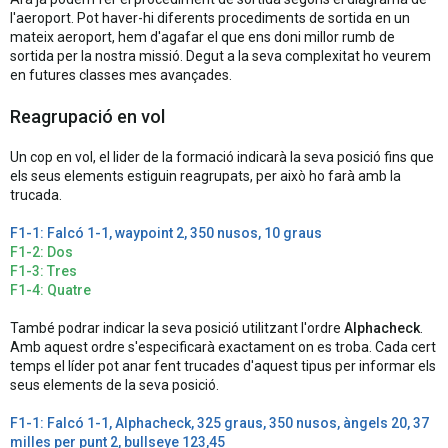
l'aeroport. Pot haver-hi diferents procediments de sortida en un
mateix aeroport, hem d'agafar el que ens doni millor rumb de
sortida per la nostra missió. Degut a la seva complexitat ho veurem
en futures classes mes avançades.
Reagrupació en vol
Un cop en vol, el lider de la formació indicarà la seva posició fins que
els seus elements estiguin reagrupats, per això ho farà amb la
trucada.
F1-1: Falcó 1-1, waypoint 2, 350 nusos, 10 graus
F1-2: Dos
F1-3: Tres
F1-4: Quatre
També podrar indicar la seva posició utilitzant l'ordre
Alphacheck
.
Amb aquest ordre s'especificarà exactament on es troba. Cada cert
temps el líder pot anar fent trucades d'aquest tipus per informar els
seus elements de la seva posició.
F1-1: Falcó 1-1, Alphacheck, 325 graus, 350 nusos, àngels 20, 37
milles per punt 2, bullseye 123,45