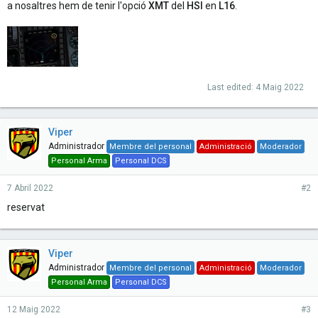
a nosaltres hem de tenir l'opció
XMT
del
HSI
en
L16
.
Last edited:
4 Maig 2022
Viper
Administrador
Membre del personal
Administració
Moderador
Personal Arma
Personal DCS
7 Abril 2022
#2
reservat
Viper
Administrador
Membre del personal
Administració
Moderador
Personal Arma
Personal DCS
12 Maig 2022
#3