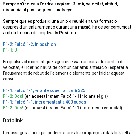
Sempre s'indica a l'ordre següent: Rumb, velocitat, altitud,
distància al punt següent i bullseye.
Sempre que es produeixi una unió o reunió en una formació,
després d'un enlairament o durant una missió, ha de ser comunicat
amb la trucada descriptiva
In Position
:
F1-2: Falcó 1-2, in position
F1-1: U
En qualsevol moment que sigui necessari un canvi de rumb o de
velocitat, el líder ho haurà de comunicar amb antelació i esperar a
l'acusament de rebut de l'element o elements per iniciar aquest
canvi.
F1-1: Falcó 1-1, virant esquerra rumb 325
F1-2: Dos!
(en aquest instant Falcó 1-1 iniciarà el gir)
F1-1: Falcó 1-1, incrementant a 400 nusos
F1-2: Dos!
(en aquest instant Falcó 1-1 incrementa velocitat)
Datalink
Per assegurar-nos que podem veure als companys al datalink i ells