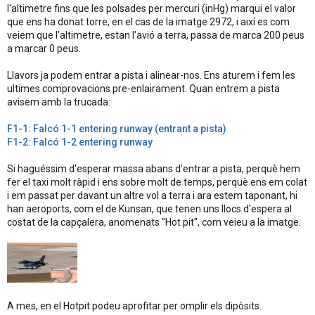
l'altimetre fins que les polsades per mercuri (inHg) marqui el valor
que ens ha donat torre, en el cas de la imatge 2972, i així es com
veiem que l'altimetre, estan l'avió a terra, passa de marca 200 peus
a marcar 0 peus.
Llavors ja podem entrar a pista i alinear-nos. Ens aturem i fem les
ultimes comprovacions pre-enlairament. Quan entrem a pista
avisem amb la trucada:
F1-1: Falcó 1-1 entering runway (entrant a pista)
F1-2: Falcó 1-2 entering runway
Si haguéssim d'esperar massa abans d'entrar a pista, perquè hem
fer el taxi molt ràpid i ens sobre molt de temps, perquè ens em colat
i em passat per davant un altre vol a terra i ara estem taponant, hi
han aeroports, com el de Kunsan, que tenen uns llocs d'espera al
costat de la capçalera, anomenats "Hot pit", com veieu a la imatge.
A mes, en el Hotpit podeu aprofitar per omplir els dipòsits.