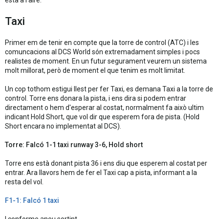
està a l'aire.
Taxi
Primer em de tenir en compte que la torre de control (ATC) i les
comuncacions al DCS World són extremadament simples i pocs
realistes de moment. En un futur segurament veurem un sistema
molt millorat, però de moment el que tenim es molt limitat.
Un cop tothom estigui llest per fer Taxi, es demana Taxi a la torre de
control. Torre ens donara la pista, i ens dira si podem entrar
directament o hem d'esperar al costat, normalment fa això ultim
indicant Hold Short, que vol dir que esperem fora de pista. (Hold
Short encara no implementat al DCS).
Torre: Falcó 1-1 taxi runway 3-6, Hold short
Torre ens està donant pista 36 i ens diu que esperem al costat per
entrar. Ara llavors hem de fer el Taxi cap a pista, informant a la
resta del vol.
F1-1: Falcó 1 taxi