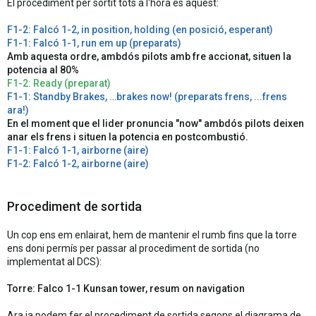
El procediment per sortit tots a l'hora es aquest:
F1-2: Falcó 1-2, in position, holding (en posició, esperant)
F1-1: Falcó 1-1, run em up (preparats)
Amb aquesta ordre, ambdós pilots amb fre accionat, situen la
potencia al 80%
F1-2: Ready (preparat)
F1-1: Standby Brakes, …brakes now! (preparats frens, ...frens
ara!)
En el moment que el lider pronuncia "now" ambdós pilots deixen
anar els frens i situen la potencia en postcombustió.
F1-1: Falcó 1-1, airborne (aire)
F1-2: Falcó 1-2, airborne (aire)
Procediment de sortida
Un cop ens em enlairat, hem de mantenir el rumb fins que la torre
ens doni permís per passar al procediment de sortida (no
implementat al DCS):
Torre: Falco 1-1 Kunsan tower, resum on navigation
Ara ja podem fer el procediment de sortida segons el diagrama de