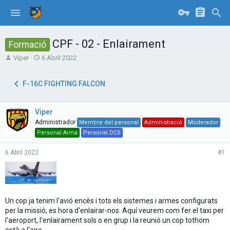
CPF - 02 - Enlairament
Formació
T
S
Viper
6 Abril 2022
h
t
r
a
F-16C FIGHTING FALCON
e
r
a
t
d
d
Viper
s
a
t
t
Administrador
Membre del personal
Administració
Moderador
a
e
Personal Arma
Personal DCS
r
t
6 Abril 2022
#1
e
r
Un cop ja tenim l'avió encès i tots els sistemes i armes configurats
per la missió, es hora d'enlairar-nos. Aquí veurem com fer el taxi per
l'aeroport, l'enlairament sols o en grup i la reunió un cop tothom