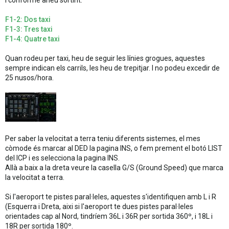
I conforme aneu sortint.
F1-2: Dos taxi
F1-3: Tres taxi
F1-4: Quatre taxi
Quan rodeu per taxi, heu de seguir les línies grogues, aquestes
sempre indican els carrils, les heu de trepitjar. I no podeu excedir de
25 nusos/hora.
Per saber la velocitat a terra teniu diferents sistemes, el mes
còmode és marcar al DED la pagina INS, o fem prement el botó LIST
del ICP i es selecciona la pagina INS.
Allà a baix a la dreta veure la casella G/S (Ground Speed) que marca
la velocitat a terra.
Si l'aeroport te pistes paral·leles, aquestes s'identifiquen amb L i R
(Esquerra i Dreta, aixi si l'aeroport te dues pistes paral·leles
orientades cap al Nord, tindríem 36L i 36R per sortida 360º, i 18L i
18R per sortida 180º.