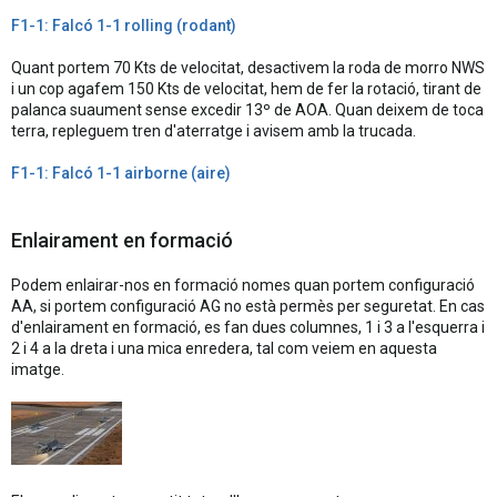
F1-1: Falcó 1-1 rolling (rodant)
Quant portem 70 Kts de velocitat, desactivem la roda de morro NWS
i un cop agafem 150 Kts de velocitat, hem de fer la rotació, tirant de
palanca suaument sense excedir 13º de AOA. Quan deixem de toca
terra, repleguem tren d'aterratge i avisem amb la trucada.
F1-1: Falcó 1-1 airborne (aire)
Enlairament en formació
Podem enlairar-nos en formació nomes quan portem configuració
AA, si portem configuració AG no està permès per seguretat. En cas
d'enlairament en formació, es fan dues columnes, 1 i 3 a l'esquerra i
2 i 4 a la dreta i una mica enredera, tal com veiem en aquesta
imatge.