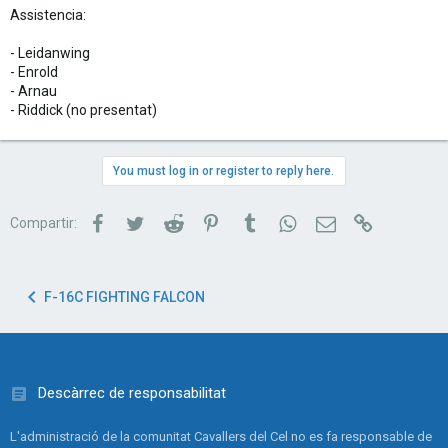
Assistencia:
- Leidanwing
- Enrold
- Arnau
- Riddick (no presentat)
You must log in or register to reply here.
Facebook
Twitter
Reddit
Pinterest
Tumblr
WhatsApp
Correu electrònic
Link
Compartir:
F-16C FIGHTING FALCON
Descàrrec de responsabilitat
L'administració de la comunitat Cavallers del Cel no es fa responsable de