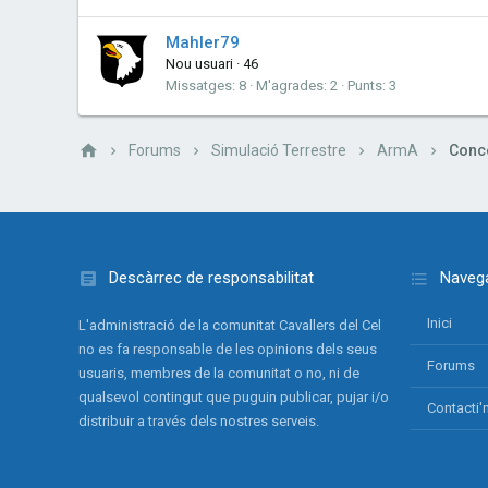
Mahler79
Nou usuari
·
46
Missatges
8
M'agrades
2
Punts
3
Forums
Simulació Terrestre
ArmA
Conce
Descàrrec de responsabilitat
Navega
Inici
L'administració de la comunitat Cavallers del Cel
no es fa responsable de les opinions dels seus
Forums
usuaris, membres de la comunitat o no, ni de
qualsevol contingut que puguin publicar, pujar i/o
Contacti'
distribuir a través dels nostres serveis.