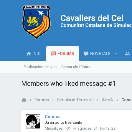
INICI
FORUMS
NOVETATS
Publicacions noves
Cercar als fòrums
Members who liked message #1
Forums
Simulació Terrestre
ArmA
Conce
Copess
Ja en porto tres-cents
Missatges
401
M'agrades
61
Punts
28