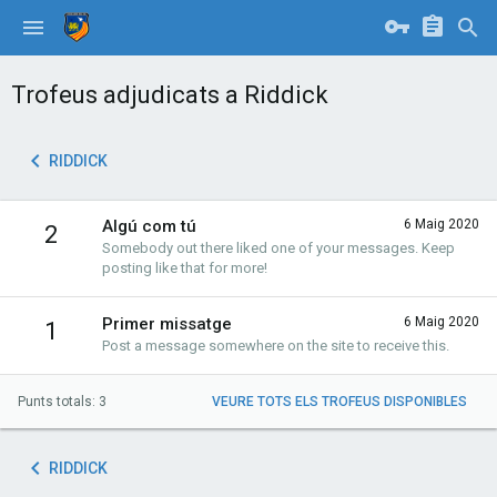
Trofeus adjudicats a Riddick
RIDDICK
Algú com tú
6 Maig 2020
2
Somebody out there liked one of your messages. Keep
posting like that for more!
Primer missatge
6 Maig 2020
1
Post a message somewhere on the site to receive this.
Punts totals: 3
VEURE TOTS ELS TROFEUS DISPONIBLES
RIDDICK