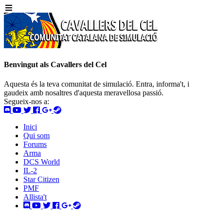
Benvingut als Cavallers del Cel
Aquesta és la teva comunitat de simulació. Entra, informa't, i
gaudeix amb nosaltres d'aquesta meravellosa passió.
Segueix-nos a:
Inici
Qui som
Forums
Arma
DCS World
IL-2
Star Citizen
PMF
Allista't