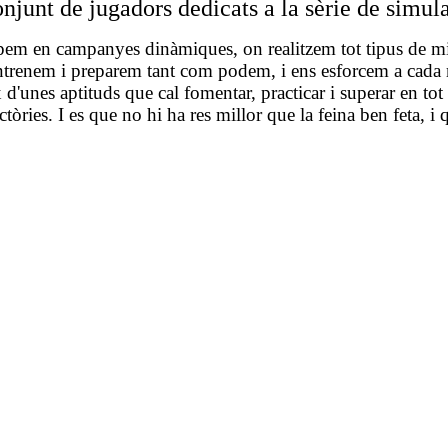
njunt de jugadors dedicats a la sèrie de simu
ipem en campanyes dinàmiques, on realitzem tot tipus de mi
trenem i preparem tant com podem, i ens esforcem a cada mi
 d'unes aptituds que cal fomentar, practicar i superar en t
òries. I es que no hi ha res millor que la feina ben feta, i 