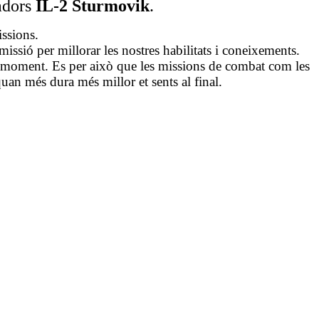
ladors
IL-2 Sturmovik
.
ssions.
ssió per millorar les nostres habilitats i coneixements.
ot moment. Es per això que les missions de combat com les
quan més dura més millor et sents al final.