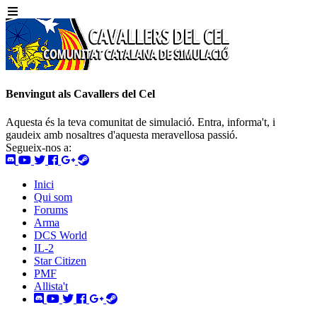
Benvingut als Cavallers del Cel
Aquesta és la teva comunitat de simulació. Entra, informa't, i
gaudeix amb nosaltres d'aquesta meravellosa passió.
Segueix-nos a:
Inici
Qui som
Forums
Arma
DCS World
IL-2
Star Citizen
PMF
Allista't