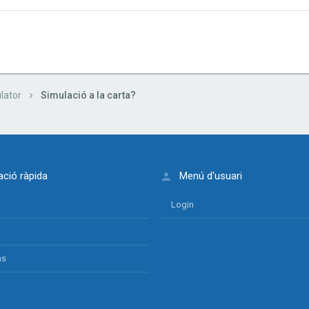
lator
Simulació a la carta?
ció ràpida
Menú d'usuari
Login
ns