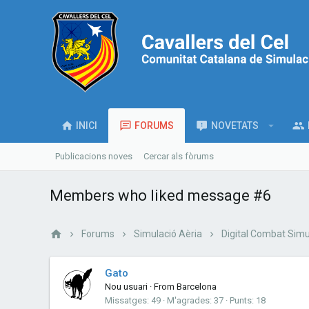
INICI
FORUMS
NOVETATS
Publicacions noves
Cercar als fòrums
Members who liked message #6
Forums
Simulació Aèria
Digital Combat Simu
Gato
Nou usuari
·
From
Barcelona
Missatges
49
M'agrades
37
Punts
18