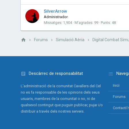
SilverArrow
Administrador
Missatges
1,904
M'agrades
99
Punts
48
Forums
Simulació Aèria
Digital Combat Simu
Descàrrec de responsabilitat
Navega
Inici
L'administració de la comunitat Cavallers del Cel
no es fa responsable de les opinions dels seus
Forums
usuaris, membres de la comunitat o no, ni de
qualsevol contingut que puguin publicar, pujar i/o
Contacti'
distribuir a través dels nostres serveis.