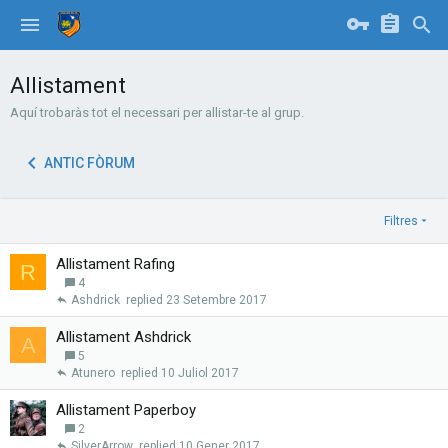
Allistament
Aquí trobaràs tot el necessari per allistar-te al grup.
ANTIC FÒRUM
Filtres
Allistament Rafing
R
4
Ashdrick
23 Setembre 2017
Allistament Ashdrick
A
5
Atunero
10 Juliol 2017
Allistament Paperboy
2
SilverArrow
10 Gener 2017