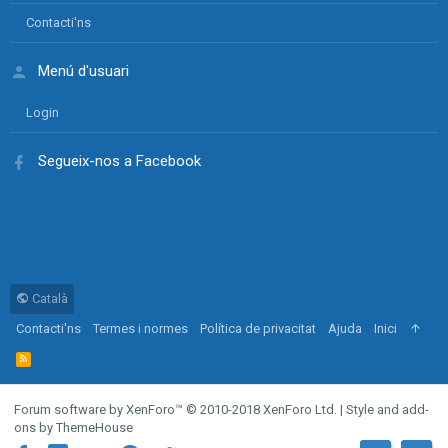
Contacti'ns
Menú d'usuari
Login
Segueix-nos a Facebook
Català
Contacti'ns
Termes i normes
Política de privacitat
Ajuda
Inici
R
S
S
Forum software by XenForo™
© 2010-2018 XenForo Ltd.
|
Style and add-
ons by ThemeHouse