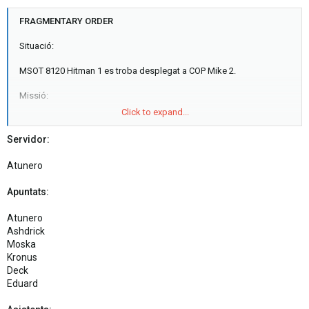
FRAGMENTARY ORDER
Situació:
MSOT 8120 Hitman 1 es troba desplegat a COP Mike 2.
Missió:
Click to expand...
Netejar i reconèixer població de Mandingara. S'haurà de formar un
comboi per tant s'haurà de recollir material EOD a Camp Prozakhar
Servidor:
abans d'iniciar el comboi (detectors i explosius).
Atunero
Objectius principals:
Apuntats:
- Formar comboi de reconeixement cap a Mandingara.
- Reconeixer i patrullar a peu població de Mandingara.
Atunero
- Obtenir CIVINT.
Ashdrick
Moska
Objectius secondaris:
Kronus
- Intentar rebaixar la tensió amb els civils. Reunir-se amb els caps
Deck
locals.
Eduard
- Realitzar AAR amb la inteligència recollida (marcar al mapa
objectius).