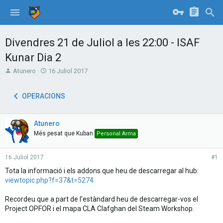
Divendres 21 de Juliol a les 22:00 - ISAF
Kunar Dia 2
T
S
Atunero
16 Juliol 2017
h
t
r
a
OPERACIONS
e
r
a
t
d
d
Atunero
s
a
t
t
Més pesat que Kuban
Personal Arma
a
e
r
16 Juliol 2017
#1
t
e
Tota la informació i els addons que heu de descarregar al hub:
r
viewtopic.php?f=37&t=5274
Recordeu que a part de l'estàndard heu de descarregar-vos el
Project OPFOR i el mapa CLA Clafghan del Steam Workshop.