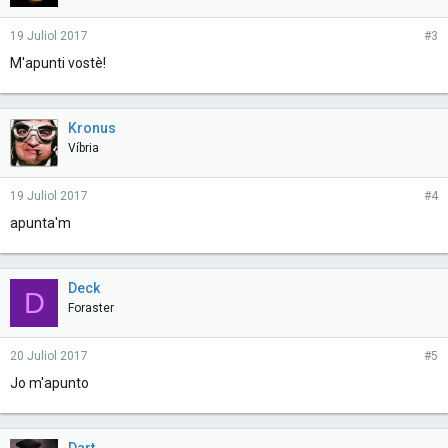
19 Juliol 2017
#3
M'apunti vostè!
Kronus
Víbria
19 Juliol 2017
#4
apunta'm
Deck
D
Foraster
20 Juliol 2017
#5
Jo m'apunto