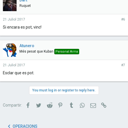
Dart
Ruquet
21 Juliol 2017
#6
Si encara es pot, vinc!
Atunero
Més pesat que Kuban
Personal Arma
21 Juliol 2017
#7
Esclar que es pot.
You must log in or register to reply here.
Facebook
Twitter
Reddit
Pinterest
Tumblr
WhatsApp
Correu electrònic
Link
Compartir:
OPERACIONS