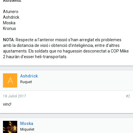
Asistents:
Atunero
Ashdrick
Moska
Kronus
NOTA:
Respecte a l'anterior missió s'han arreglat els problemes
amb la distancia de visió i obtenció d'inteligència, entre d'altres
ajustaments. Els soldats que no haguessin desconectat a COP Mike
2 hauràn d'esser heli-transportats.
Ashdrick
A
Ruquet
18 Juliol 2017
#2
vinc!
Moska
Miquelet