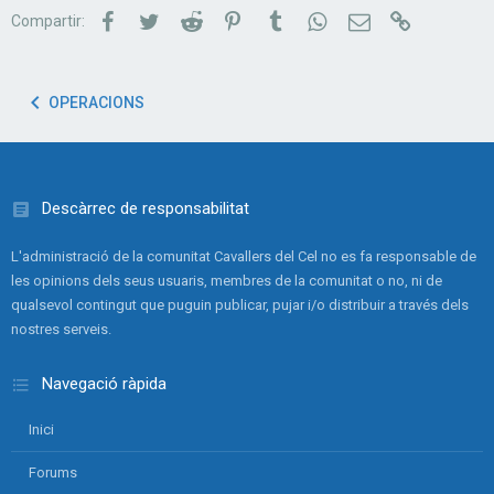
Facebook
Twitter
Reddit
Pinterest
Tumblr
WhatsApp
Correu electrònic
Link
Compartir:
OPERACIONS
Descàrrec de responsabilitat
L'administració de la comunitat Cavallers del Cel no es fa responsable de
les opinions dels seus usuaris, membres de la comunitat o no, ni de
qualsevol contingut que puguin publicar, pujar i/o distribuir a través dels
nostres serveis.
Navegació ràpida
Inici
Forums