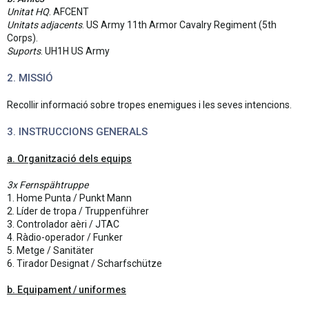
Unitat HQ
. AFCENT
Unitats adjacents
. US Army 11th Armor Cavalry Regiment (5th
Corps).
Suports
. UH1H US Army
2. MISSIÓ
Recollir informació sobre tropes enemigues i les seves intencions.
3. INSTRUCCIONS GENERALS
a. Organització dels equips
3x Fernspähtruppe
1. Home Punta / Punkt Mann
2. Líder de tropa / Truppenführer
3. Controlador aèri / JTAC
4. Ràdio-operador / Funker
5. Metge / Sanitäter
6. Tirador Designat / Scharfschütze
b. Equipament / uniformes