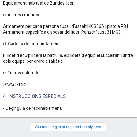
Equipament habitual de BundesHeer.
c. Armes i munició
Armament per cada persona fusell d'assalt HK G36A i pistola P81.
Armament especifíc a disposar del líder: Panzerfaust 3 i MG3.
d. Cadena de comandament
El líder d'equip lidera la patrulla, els líders d'equip el succeiran. Dintre
dels equips, per ordre alfabètic.
e. Temps estimats
0130C
- Inici.
4. INSTRUCCIONS ESPECIALS
- Llegir guia de reconeixement.
You must log in or register to reply here.