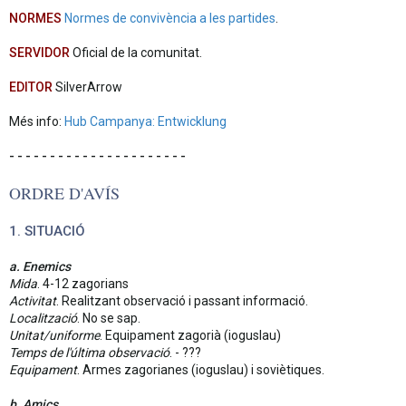
NORMES
Normes de convivència a les partides
.
SERVIDOR
Oficial de la comunitat.
EDITOR
SilverArrow
Més info:
Hub Campanya: Entwicklung
- - - - - - - - - - - - - - - - - - - - - -
ORDRE D'AVÍS
1. SITUACIÓ
a. Enemics
Mida
. 4-12 zagorians
Activitat
. Realitzant observació i passant informació.
Localització
. No se sap.
Unitat/uniforme
. Equipament zagorià (ioguslau)
Temps de l'última observació
. - ???
Equipament
. Armes zagorianes (ioguslau) i soviètiques.
b. Amics