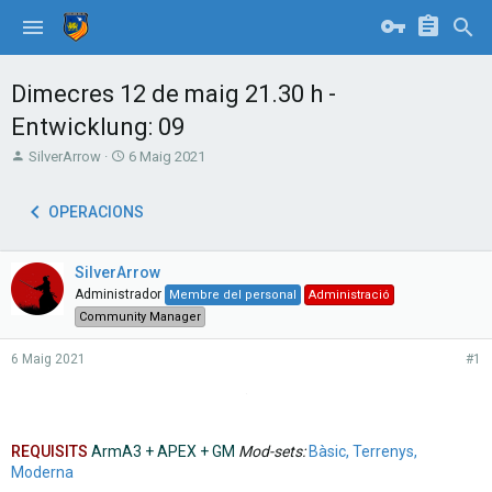
Dimecres 12 de maig 21.30 h -
Entwicklung: 09
T
S
SilverArrow
6 Maig 2021
h
t
r
a
OPERACIONS
e
r
a
t
d
d
SilverArrow
s
a
t
t
Administrador
Membre del personal
Administració
a
e
Community Manager
r
t
6 Maig 2021
#1
e
.
r
REQUISITS
ArmA3 + APEX + GM
Mod-sets:
Bàsic, Terrenys,
Moderna