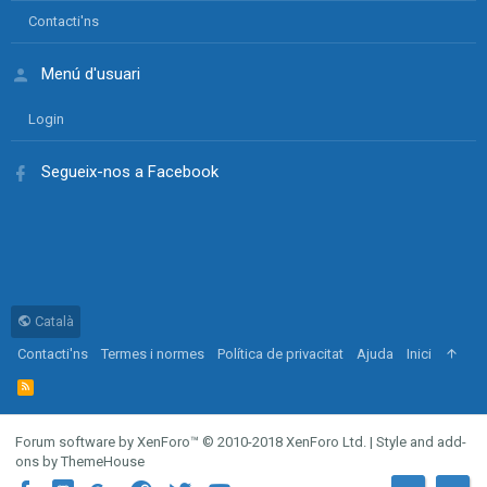
Contacti'ns
Menú d'usuari
Login
Segueix-nos a Facebook
Català
Contacti'ns
Termes i normes
Política de privacitat
Ajuda
Inici
R
S
S
Forum software by XenForo™
© 2010-2018 XenForo Ltd.
|
Style and add-
ons by ThemeHouse